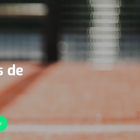
s de
r