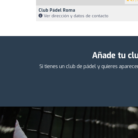
4.1
(1
Club Pádel Roma
Ver dirección y datos de contacto
Añade tu clu
Si tienes un club de pádel y quieres aparec