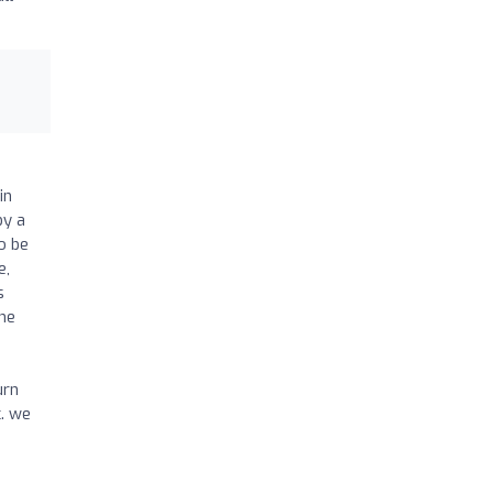
in
by a
o be
e,
s
he
urn
c. we
,