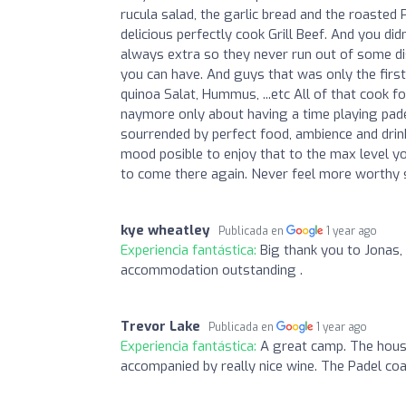
rucula salad, the garlic bread and the roasted
delicious perfectly cook Grill Beef. And you d
always extra so they never run out of some d
you can have. And guys that was only the first
quinoa Salat, Hummus, ...etc All of that cook f
naymore only about having a time playing pade
sourrended by perfect food, ambience and drink
mood posible to enjoy that to the max level y
to come there again. Never feel more worthy sp
kye wheatley
Publicada en
1 year ago
Experiencia fantástica:
Big thank you to Jonas,
accommodation outstanding .
Trevor Lake
Publicada en
1 year ago
Experiencia fantástica:
A great camp. The hous
accompanied by really nice wine. The Padel coa