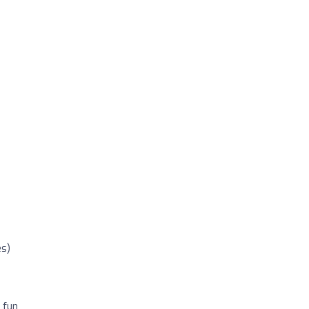
es)
 fun