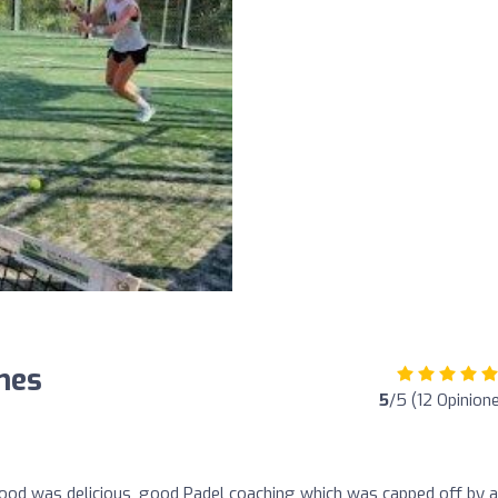
nes
5
/5 (12 Opinion
ood was delicious, good Padel coaching which was capped off by a