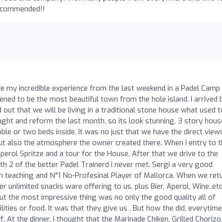
recommended!!
e my incredible experience from the last weekend in a Padel Camp 
ened to be the most beautiful town from the hole island. I arrived 
d out that we will be living in a traditional stone house what used t
ht and reform the last month, so its look stunning, 3 story hous
ble or two beds inside. It was no just that we have the direct view
t also the atmosphere the owner created there. When i entry to t
erol Spritze and a tour for the House. After that we drive to the
ith 2 of the better Padel Trainerd i never met. Sergi a very good
h teaching and N°1 No-Profesinal Player of Mallorca. When we ret
er unlimited snacks ware offering to us, plus Bier, Aperol, Wine..et
But the most impressive thing was no only the good quality all of
ilities or food. It was that they give us . But how the did, everytime
f. At the dinner, i thought that the Marinade Chiken, Grilled Chorizo