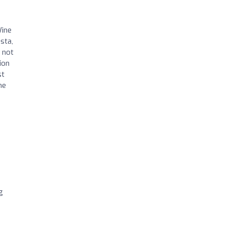
Wine
sta,
s not
ion
st
me
g