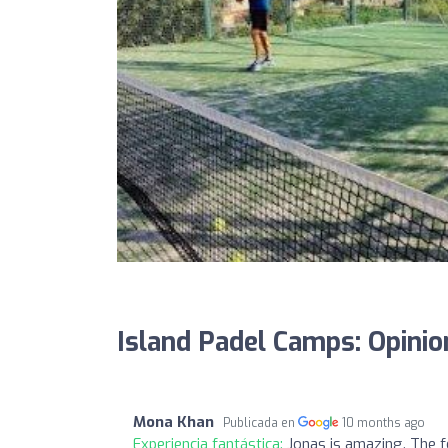
Island Padel Camps: Opinio
Mona Khan
Publicada en
10 months ago
Experiencia fantástica:
Jonas is amazing. The f