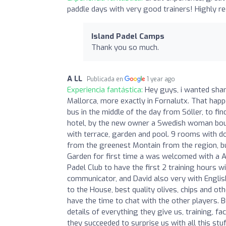
paddle days with very good trainers! Highly 
Island Padel Camps
Thank you so much.
A LL
Publicada en
1 year ago
Experiencia fantástica:
Hey guys, i wanted shar
Mallorca, more exactly in Fornalutx. That happ
bus in the middle of the day from Sóller, to fin
hotel, by the new owner a Swedish woman boug
with terrace, garden and pool. 9 rooms with do
from the greenest Montain from the region, bu
Garden for first time a was welcomed with a Ap
Padel Club to have the first 2 training hours w
communicator, and David also very with Englis
to the House, best quality olives, chips and oth
have the time to chat with the other players. 
details of everything they give us, training, fac
they succeeded to surprise us with all this stuf