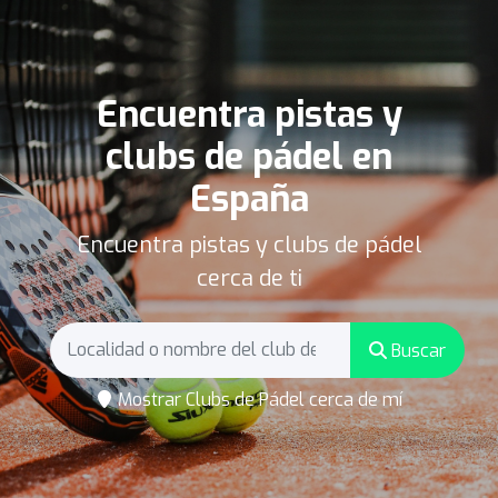
Encuentra pistas y
clubs de pádel en
España
Encuentra pistas y clubs de pádel
cerca de ti
Buscar
Mostrar Clubs de Pádel cerca de mí