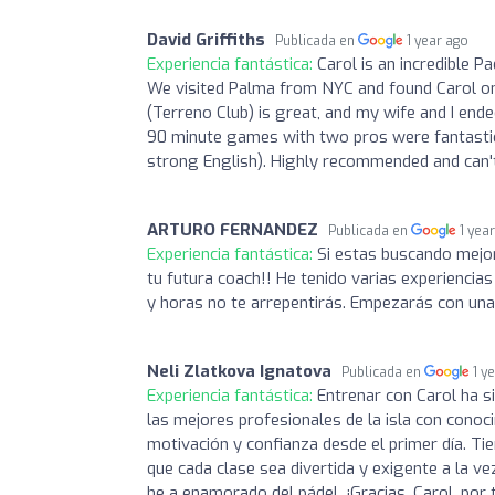
David Griffiths
Publicada en
1 year ago
Experiencia fantástica:
Carol is an incredible 
We visited Palma from NYC and found Carol on
(Terreno Club) is great, and my wife and I ende
90 minute games with two pros were fantastic 
strong English). Highly recommended and can'
ARTURO FERNANDEZ
Publicada en
1 yea
Experiencia fantástica:
Si estas buscando mejor
tu futura coach!! He tenido varias experienci
y horas no te arrepentirás. Empezarás con un
Neli Zlatkova Ignatova
Publicada en
1 y
Experiencia fantástica:
Entrenar con Carol ha s
las mejores profesionales de la isla con cono
motivación y confianza desde el primer día. Tie
que cada clase sea divertida y exigente a la v
he a enamorado del pádel. ¡Gracias, Carol, por