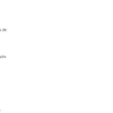
s de
 you
s