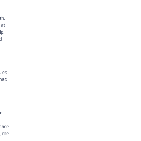
th.
 at
ip.
d
l es
chas
de
 hace
o, me