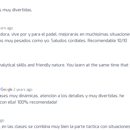
 muy divertidas.
ears ago
ra, vive por y para el pádel, mejorarás en muchísimas situacione
os muy pesados como yo. Saludos cordiales. Recomendable 10/10
lytical skills and friendly nature. You learn at the same time that
n
2 years ago
ases muy dinámicas, atención a los detalles y muy divertidas, he
 con ella! 100% recomendada!
ago
en las clases se combina muy bien la parte táctica con situacione