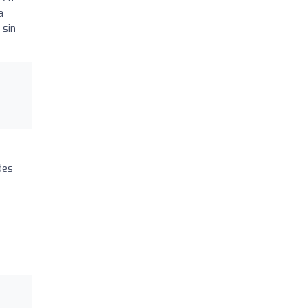
a
 sin
des