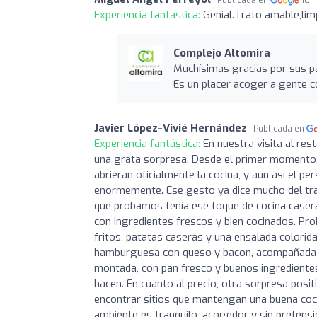
Experiencia fantástica:
Genial.Trato amable,limp
Complejo Altomira
Muchísimas gracias por sus pa
Es un placer acoger a gente 
Javier López-Vivié Hernández
Publicada en
Experiencia fantástica:
En nuestra visita al re
una grata sorpresa. Desde el primer momento, 
abrieran oficialmente la cocina, y aun así el p
enormemente. Ese gesto ya dice mucho del trat
que probamos tenía ese toque de cocina casera 
con ingredientes frescos y bien cocinados. Pr
fritos, patatas caseras y una ensalada colori
hamburguesa con queso y bacon, acompañada de
montada, con pan fresco y buenos ingredientes
hacen. En cuanto al precio, otra sorpresa positi
encontrar sitios que mantengan una buena coci
ambiente es tranquilo, acogedor y sin pretensio