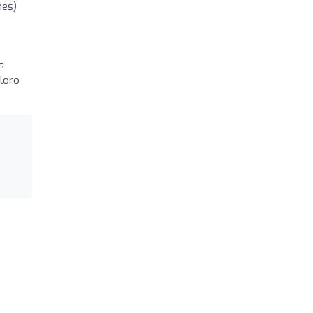
nes)
s
loro