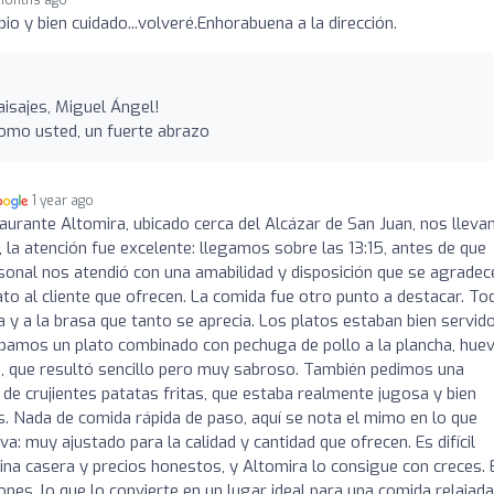
io y bien cuidado...volveré.Enhorabuena a la dirección.
isajes, Miguel Ángel!
como usted, un fuerte abrazo
1 year ago
staurante Altomira, ubicado cerca del Alcázar de San Juan, nos llev
la atención fue excelente: llegamos sobre las 13:15, antes de que
ersonal nos atendió con una amabilidad y disposición que se agradec
o al cliente que ofrecen. La comida fue otro punto a destacar. To
y a la brasa que tanto se aprecia. Los platos estaban bien servido
obamos un plato combinado con pechuga de pollo a la plancha, hue
da, que resultó sencillo pero muy sabroso. También pedimos una
 crujientes patatas fritas, que estaba realmente jugosa y bien
. Nada de comida rápida de paso, aquí se nota el mimo en lo que
va: muy ajustado para la calidad y cantidad que ofrecen. Es difícil
na casera y precios honestos, y Altomira lo consigue con creces. 
nes, lo que lo convierte en un lugar ideal para una comida relajada