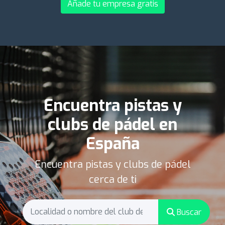
Añade tu empresa gratis
Encuentra pistas y
clubs de pádel en
España
Encuentra pistas y clubs de pádel
cerca de ti
Buscar